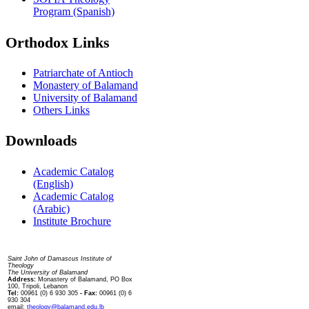
Program (Spanish)
Orthodox Links
Patriarchate of Antioch
Monastery of Balamand
University of Balamand
Others Links
Downloads
Academic Catalog
(English)
Academic Catalog
(Arabic)
Institute Brochure
Contact us
Saint John of Damascus Institute of
Theology
The University of Balamand
Address:
Monastery of Balamand, PO Box
100, Tripoli, Lebanon
Tel:
00961 (0) 6 930 305
- Fax:
00961 (0) 6
930 304
email:
theology@balamand.edu.lb