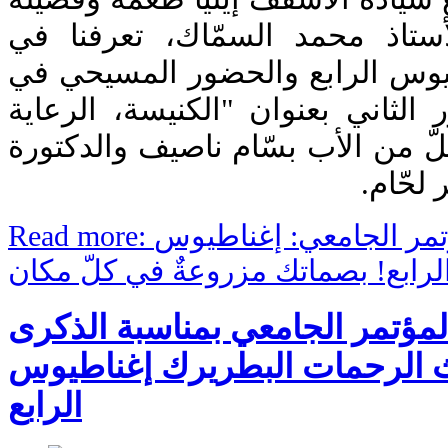
تاذ محمد السمّاك، تعرفنا في
طيوس الرابع والحضور المسيحي في
الثاني بعنوان "الكنيسة، الرعاية
 من الأب بسّام ناصيف والدكتورة
 لحّام
Read more: اليوم الثالث من المؤتمر الجامعي: إغناطيوس
لرابع! بصماتك مزروعةٌ في كلّ مكان
المؤتمر الجامعي بمناسبة الذكرى
لث الرحمات البطريرك إغناطيوس
الرابع