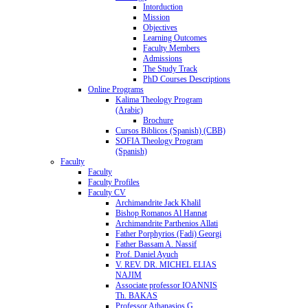
Intorduction
Mission
Objectives
Learning Outcomes
Faculty Members
Admissions
The Study Track
PhD Courses Descriptions
Online Programs
Kalima Theology Program
(Arabic)
Brochure
Cursos Biblicos (Spanish) (CBB)
SOFIA Theology Program
(Spanish)
Faculty
Faculty
Faculty Profiles
Faculty CV
Archimandrite Jack Khalil
Bishop Romanos Al Hannat
Archimandrite Parthenios Allati
Father Porphyrios (Fadi) Georgi
Father Bassam A. Nassif
Prof. Daniel Ayuch
V. REV. DR. MICHEL ELIAS
NAJIM
Associate professor IOANNIS
Th. BAKAS
Professor Athanasios G.