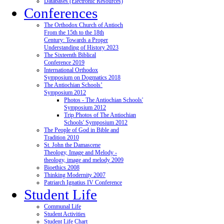
Databases (Electronic Resources)
Conferences
The Orthodox Church of Antioch
From the 15th to the 18th
Century: Towards a Proper
Understanding of History 2023
The Sixteenth Biblical
Conference 2019
International Orthodox
Symposium on Dogmatics 2018
The Antiochian Schools’
Symposium 2012
Photos - The Antiochian Schools'
Symposium 2012
Trip Photos of The Antiochian
Schools' Symposium 2012
The People of God in Bible and
Tradition 2010
St. John the Damascene
Theology, Image and Melody -
theology, image and melody 2009
Bioethics 2008
Thinking Modernity 2007
Patriarch Ignatius IV Conference
Student Life
Communal Life
Student Activities
Student Life Chart