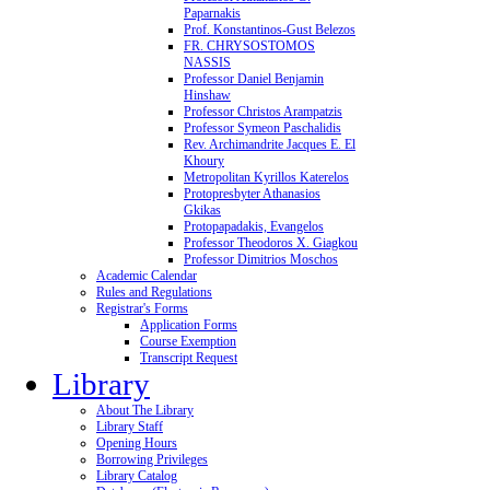
Paparnakis
Prof. Konstantinos-Gust Belezos
FR. CHRYSOSTOMOS
NASSIS
Professor Daniel Benjamin
Hinshaw
Professor Christos Arampatzis
Professor Symeon Paschalidis
Rev. Archimandrite Jacques E. El
Khoury
Metropolitan Kyrillos Katerelos
Protopresbyter Athanasios
Gkikas
Protopapadakis, Evangelos
Professor Theodoros X. Giagkou
Professor Dimitrios Moschos
Academic Calendar
Rules and Regulations
Registrar's Forms
Application Forms
Course Exemption
Transcript Request
Library
About The Library
Library Staff
Opening Hours
Borrowing Privileges
Library Catalog