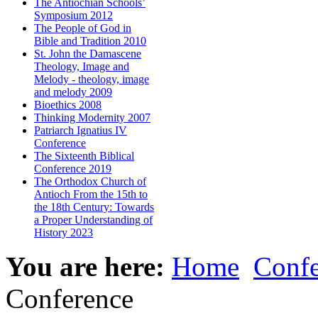
The Antiochian Schools’
Symposium 2012
The People of God in
Bible and Tradition 2010
St. John the Damascene
Theology, Image and
Melody - theology, image
and melody 2009
Bioethics 2008
Thinking Modernity 2007
Patriarch Ignatius IV
Conference
The Sixteenth Biblical
Conference 2019
The Orthodox Church of
Antioch From the 15th to
the 18th Century: Towards
a Proper Understanding of
History 2023
You are here:
Home
Confe
Conference