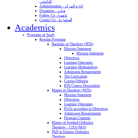
للباحثين
Administration - إدارة المركز
Donations - هِبات
Follow Us - تابِعونا
Contact Us - اتَّصِلوا بنا
Academics
Programs of Study
Regular Programs
Bachelor of Theology (BTh)
Mission Statement
Mission Statement
Objectives
Learning Outcomes
Learning Methodology
Admission Requirements
The Curriculum
Course Offering
BTh Course Description
Master of Theology (MTh)
Mission Statement
Objectives
Learning Outcomes
PLOs according to Objectives
Admission Requirements
Program Contents
Master of Applied Orthodox
Theology – USA (MA)
PhD in Eastern Orthodox
Theology