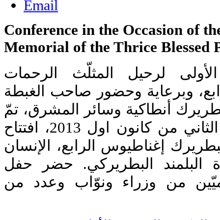
Conference in the Occasion of t
h
Memorial of the Thrice Blessed P
لأولى لرحيل المثلّث الرحمات
بع، وبرعاية وحضور صاحب الغبطة
بطريرك أنطاكية وسائر المشرق، تمّ
مساء الإثنين الواقع في الثاني من كانون اول 2013، افتتاح
بطريرك إغناطيوس الرابع، الإنسان
ة البلمند البطريركي. حضر حفل
يّين من وزراء ونوّاب وعدد من