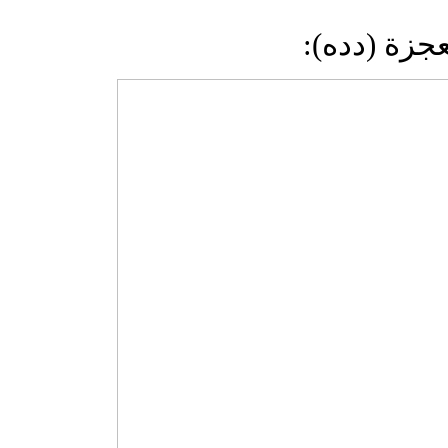
لعجزة (دده