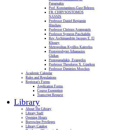
Paparnakis
Prof. Konstantinos-Gust Belezos
FR. CHRYSOSTOMOS
NASSIS
Professor Daniel Benjamin
Hinshaw
Professor Christos Arampatzis
Professor Symeon Paschalidis
Rev. Archimandrite Jacques E. El
Khoury
Metropolitan Kyrillos Katerelos
Protopresbyter Athanasios
Gkikas
Protopapadakis, Evangelos
Professor Theodoros X. Giagkou
Professor Dimitrios Moschos
Academic Calendar
Rules and Regulations
Registrar's Forms
Application Forms
Course Exemption
Transcript Request
Library
About The Library
Library Staff
Opening Hours
Borrowing Privileges
Library Catalog