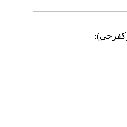
م (كفرحي