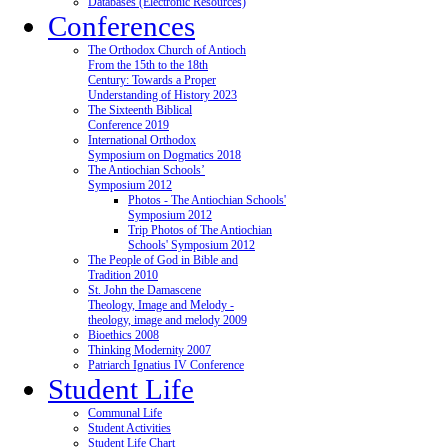
Databases (Electronic Resources)
Conferences
The Orthodox Church of Antioch
From the 15th to the 18th
Century: Towards a Proper
Understanding of History 2023
The Sixteenth Biblical
Conference 2019
International Orthodox
Symposium on Dogmatics 2018
The Antiochian Schools’
Symposium 2012
Photos - The Antiochian Schools'
Symposium 2012
Trip Photos of The Antiochian
Schools' Symposium 2012
The People of God in Bible and
Tradition 2010
St. John the Damascene
Theology, Image and Melody -
theology, image and melody 2009
Bioethics 2008
Thinking Modernity 2007
Patriarch Ignatius IV Conference
Student Life
Communal Life
Student Activities
Student Life Chart