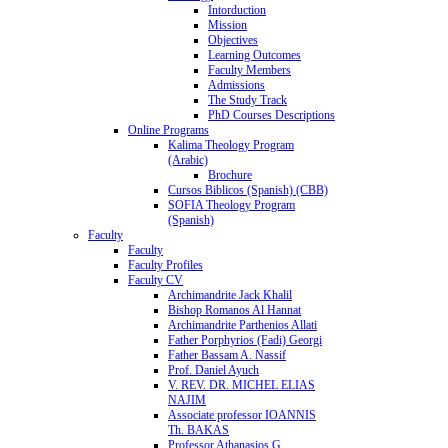
Intorduction
Mission
Objectives
Learning Outcomes
Faculty Members
Admissions
The Study Track
PhD Courses Descriptions
Online Programs
Kalima Theology Program
(Arabic)
Brochure
Cursos Biblicos (Spanish) (CBB)
SOFIA Theology Program
(Spanish)
Faculty
Faculty
Faculty Profiles
Faculty CV
Archimandrite Jack Khalil
Bishop Romanos Al Hannat
Archimandrite Parthenios Allati
Father Porphyrios (Fadi) Georgi
Father Bassam A. Nassif
Prof. Daniel Ayuch
V. REV. DR. MICHEL ELIAS
NAJIM
Associate professor IOANNIS
Th. BAKAS
Professor Athanasios G.