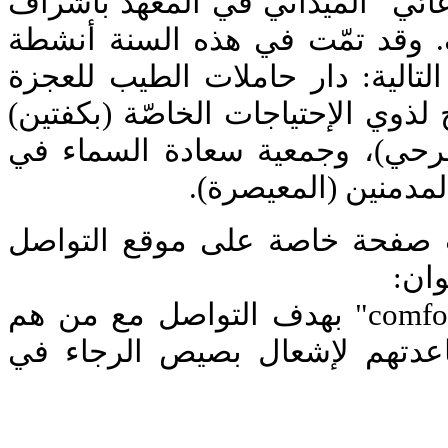
عائي" الميداني في المعهد باشراف
 وقد تمّت في هذه السنة أنشطة
الية: دار حاملات الطيب للعجزة
(لذوي الإحتياجات الخاصّة (بكفتين
فرحي)، وجمعية سعادة السماء في
"المدمنين (المعيصرة
اب صفحة خاصة على موقع التواصل
نوان
"تعزية ورجاء comfort & hope" بهدف التواصل مع من هم
اعدتهم لإشعال بصيص الرجاء في