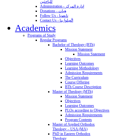
للباحثين
Administration - إدارة المركز
Donations - هِبات
Follow Us - تابِعونا
Contact Us - اتَّصِلوا بنا
Academics
Programs of Study
Regular Programs
Bachelor of Theology (BTh)
Mission Statement
Mission Statement
Objectives
Learning Outcomes
Learning Methodology
Admission Requirements
The Curriculum
Course Offering
BTh Course Description
Master of Theology (MTh)
Mission Statement
Objectives
Learning Outcomes
PLOs according to Objectives
Admission Requirements
Program Contents
Master of Applied Orthodox
Theology – USA (MA)
PhD in Eastern Orthodox
Theology