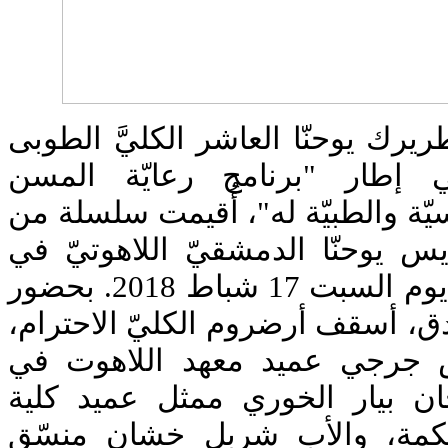
يرك يوحنّا العاشر الكليَّ الطوبى
ي إطار "برنامج رعايّة المسن
سيّة والطبيّة له"، أُقيمت سلسلة من
س يوحنّا الدمشقيّ اللاهوتيّ في
جامعة البلمند، وذلك في يوم السبت 17 شباط 2018. بحضور
، أسقف أرضروم الكليّ الاحترام
 جرجي عميد معهد اللاهوت في
ان بيار الخوري ممثل عميد كلية
حكمة، والأب شربل خشان منسّق