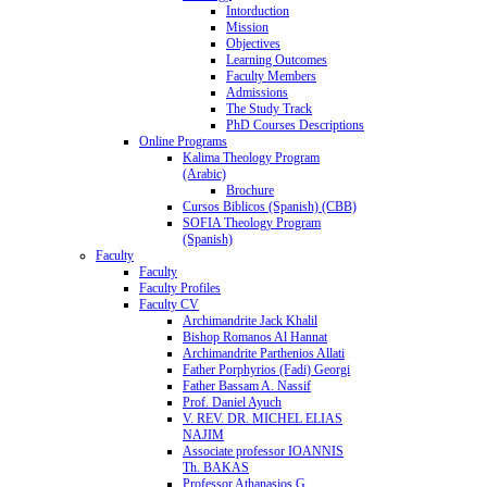
Intorduction
Mission
Objectives
Learning Outcomes
Faculty Members
Admissions
The Study Track
PhD Courses Descriptions
Online Programs
Kalima Theology Program
(Arabic)
Brochure
Cursos Biblicos (Spanish) (CBB)
SOFIA Theology Program
(Spanish)
Faculty
Faculty
Faculty Profiles
Faculty CV
Archimandrite Jack Khalil
Bishop Romanos Al Hannat
Archimandrite Parthenios Allati
Father Porphyrios (Fadi) Georgi
Father Bassam A. Nassif
Prof. Daniel Ayuch
V. REV. DR. MICHEL ELIAS
NAJIM
Associate professor IOANNIS
Th. BAKAS
Professor Athanasios G.