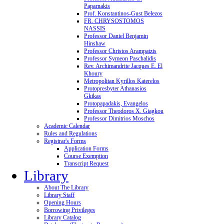
Paparnakis
Prof. Konstantinos-Gust Belezos
FR. CHRYSOSTOMOS
NASSIS
Professor Daniel Benjamin
Hinshaw
Professor Christos Arampatzis
Professor Symeon Paschalidis
Rev. Archimandrite Jacques E. El
Khoury
Metropolitan Kyrillos Katerelos
Protopresbyter Athanasios
Gkikas
Protopapadakis, Evangelos
Professor Theodoros X. Giagkou
Professor Dimitrios Moschos
Academic Calendar
Rules and Regulations
Registrar's Forms
Application Forms
Course Exemption
Transcript Request
Library
About The Library
Library Staff
Opening Hours
Borrowing Privileges
Library Catalog