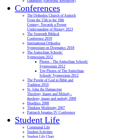
Databases (Electronic Resources)
Conferences
The Orthodox Church of Antioch
From the 15th to the 18th
Century: Towards a Proper
Understanding of History 2023
The Sixteenth Biblical
Conference 2019
International Orthodox
Symposium on Dogmatics 2018
The Antiochian Schools’
Symposium 2012
Photos - The Antiochian Schools'
Symposium 2012
Trip Photos of The Antiochian
Schools' Symposium 2012
The People of God in Bible and
Tradition 2010
St. John the Damascene
Theology, Image and Melody -
theology, image and melody 2009
Bioethics 2008
Thinking Modernity 2007
Patriarch Ignatius IV Conference
Student Life
Communal Life
Student Activities
Student Life Chart