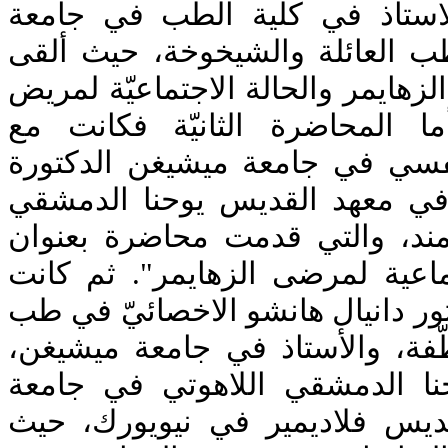
لاستاذ في كلية الطب في جامعة
طب العائلة والشيخوخة، حيث ألقى
زهايمر والحالة الاجتماعيّة لمريض
ما المحاضرة الثانيّة فكانت مع
نفسي في جامعة ميشيغن الدكتورة
 في معهد القديس يوحنا الدمشقي
مند، والتي قدمت محاضرة بعنوان
"اعية لمرضى الزهايمر". ثم كانت
تور دانيال هانشو الاخصائيّ في طب
لطّفة، والأستاذ في جامعة ميشيغن
ا الدمشقي اللاهوتي في جامعة
قديس فلاديمير في نيويورك، حيث