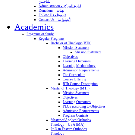
للباحثين
Administration - إدارة المركز
Donations - هِبات
Follow Us - تابِعونا
Contact Us - اتَّصِلوا بنا
Academics
Programs of Study
Regular Programs
Bachelor of Theology (BTh)
Mission Statement
Mission Statement
Objectives
Learning Outcomes
Learning Methodology
Admission Requirements
The Curriculum
Course Offering
BTh Course Description
Master of Theology (MTh)
Mission Statement
Objectives
Learning Outcomes
PLOs according to Objectives
Admission Requirements
Program Contents
Master of Applied Orthodox
Theology – USA (MA)
PhD in Eastern Orthodox
Theology