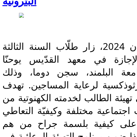
البترونية
في يوم الجمعة 5 نيسان 2024، زار طلّاب السنة الثالثة 
والرابعة من برنامج الإجازة في معهد القدّيس يوحنّا 
الدمشقيّ اللاهوتيّ، جامعة البلمند، سجن دوما، وذلك 
بالتعاون مع الجمعية الأرثوذكسية لرعاية المساجين. تهدف 
هذه الزيارات العلميّة الى تهيئة الطالب لخدمته الكهنوتية من 
خلال التعرّف على حالات اجتماعية مختلفة وكيفيّة التعاطي 
العملي معها، والتدرّب على كيفية بلسمة جراح من هم 
متضايقين ومحزونين، وهذا ضمن برنامج التهيئة الرعائية في 