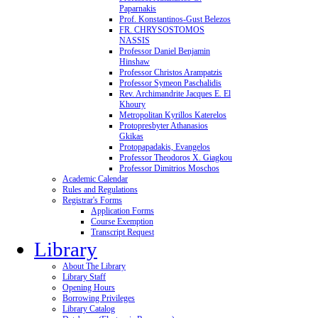
Paparnakis
Prof. Konstantinos-Gust Belezos
FR. CHRYSOSTOMOS
NASSIS
Professor Daniel Benjamin
Hinshaw
Professor Christos Arampatzis
Professor Symeon Paschalidis
Rev. Archimandrite Jacques E. El
Khoury
Metropolitan Kyrillos Katerelos
Protopresbyter Athanasios
Gkikas
Protopapadakis, Evangelos
Professor Theodoros X. Giagkou
Professor Dimitrios Moschos
Academic Calendar
Rules and Regulations
Registrar's Forms
Application Forms
Course Exemption
Transcript Request
Library
About The Library
Library Staff
Opening Hours
Borrowing Privileges
Library Catalog