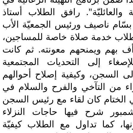
مادّة "الرعاية الاجتماعية والعائليّة". رافق الطلاب أستاذ 
الرعاية في المعهد الأب بسّام ناصيف ورئيس الجمعيّة الأب 
باسيليوس دبس. أقام الطلاب خدمة صلاة خاصة للمساجين، 
ضارعين الى الله أن يرأف بهم ويمنحهم معونته. ثم كانت 
لقاءات مع السجناء للإصغاء إلى التحديات المجتمعية 
والعائلية التي أوصلتهم الى السجن، وكيفية إصلاح أحوالهم 
وحياتهم، مما أضفى أجواء من التآخي والفرح والسلام في 
نفوس نزلاء السجن. وفي الختام كان لقاء مع رئيس السجن 
المؤهل أوّل الياس الشمبور شرح فيها حاجات النزلاء 
والصعوبات التي يواجهونها، كما تداول مع الطلاب كيفيّة 