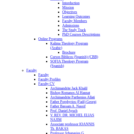
Intorduction
Mission
Objectives
Learning Outcomes
Faculty Members
Admissions
The Study Track
PhD Courses Descriptions
Online Programs
Kalima Theology Program
(Arabic)
Brochure
Cursos Biblicos (Spanish) (CBB)
SOFIA Theology Program
(Spanish)
Faculty
Faculty
Faculty Profiles
Faculty CV
Archimandrite Jack Khalil
Bishop Romanos Al Hannat
Archimandrite Parthenios Allati
Father Porphyrios (Fadi) Georgi
Father Bassam A. Nassif
Prof. Daniel Ayuch
V. REV. DR. MICHEL ELIAS
NAJIM
Associate professor IOANNIS
Th. BAKAS
Professor Athanasios G.