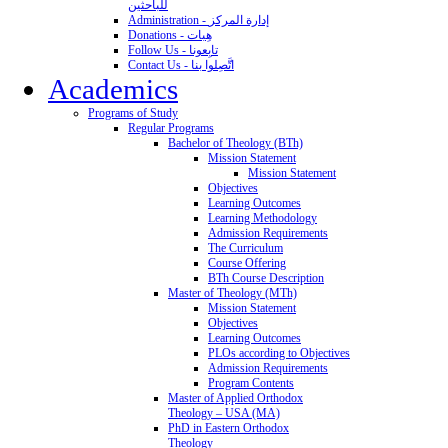
للباحثين
Administration - إدارة المركز
Donations - هِبات
Follow Us - تابِعونا
Contact Us - اتَّصِلوا بنا
Academics
Programs of Study
Regular Programs
Bachelor of Theology (BTh)
Mission Statement
Mission Statement
Objectives
Learning Outcomes
Learning Methodology
Admission Requirements
The Curriculum
Course Offering
BTh Course Description
Master of Theology (MTh)
Mission Statement
Objectives
Learning Outcomes
PLOs according to Objectives
Admission Requirements
Program Contents
Master of Applied Orthodox
Theology – USA (MA)
PhD in Eastern Orthodox
Theology