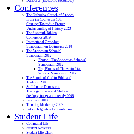
Databases (Electronic Resources)
Conferences
The Orthodox Church of Antioch
From the 15th to the 18th
Century: Towards a Proper
Understanding of History 2023
The Sixteenth Biblical
Conference 2019
International Orthodox
Symposium on Dogmatics 2018
The Antiochian Schools’
Symposium 2012
Photos - The Antiochian Schools'
Symposium 2012
Trip Photos of The Antiochian
Schools' Symposium 2012
The People of God in Bible and
Tradition 2010
St. John the Damascene
Theology, Image and Melody -
theology, image and melody 2009
Bioethics 2008
Thinking Modernity 2007
Patriarch Ignatius IV Conference
Student Life
Communal Life
Student Activities
Student Life Chart