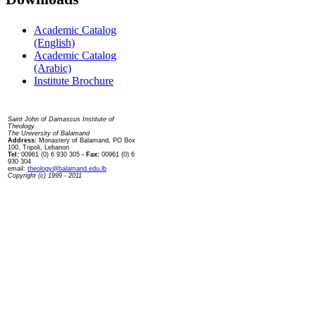
Academic Catalog
(English)
Academic Catalog
(Arabic)
Institute Brochure
Contact us
Saint John of Damascus Institute of
Theology
The University of Balamand
Address:
Monastery of Balamand, PO Box
100, Tripoli, Lebanon
Tel:
00961 (0) 6 930 305
- Fax:
00961 (0) 6
930 304
email:
theology@balamand.edu.lb
Copyright (c) 1999 - 2011