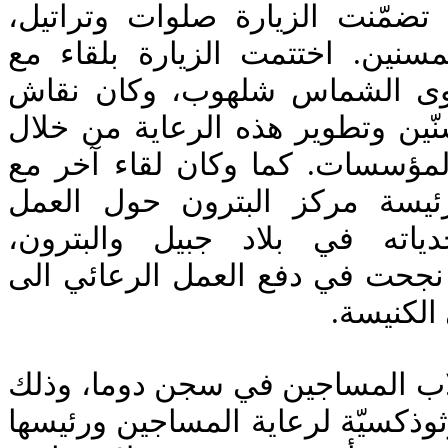
الجمعة 4 نيسان 2025. تضمّنت الزيارة صلوات وتراتيل
سنين. اختتمت الزيارة بلقاء مع
نجوى الشماس شلهوب، وكان نقاش
ين وتطوير هذه الرعاية من خلال
لمؤسسات. كما وكان لقاء آخر مع
يسة مركز البترون حول العمل
حدياته في بلاد جبيل والبترون
ي نجحت في دفع العمل الرعائي الى
 الكنيسة
طلاب المساجين في سجن دوما، وذلك
رثوذكسيّة لرعاية المساجين ورئيسها