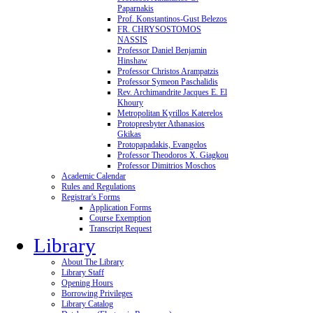
Paparnakis
Prof. Konstantinos-Gust Belezos
FR. CHRYSOSTOMOS
NASSIS
Professor Daniel Benjamin
Hinshaw
Professor Christos Arampatzis
Professor Symeon Paschalidis
Rev. Archimandrite Jacques E. El
Khoury
Metropolitan Kyrillos Katerelos
Protopresbyter Athanasios
Gkikas
Protopapadakis, Evangelos
Professor Theodoros X. Giagkou
Professor Dimitrios Moschos
Academic Calendar
Rules and Regulations
Registrar's Forms
Application Forms
Course Exemption
Transcript Request
Library
About The Library
Library Staff
Opening Hours
Borrowing Privileges
Library Catalog