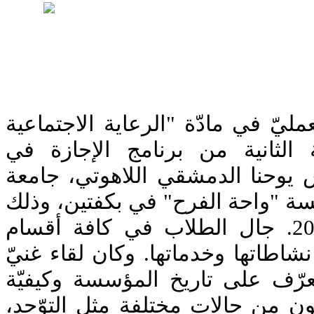
ليّ في مادّة "الرعاية الاجتماعية
نة الثانية من برنامج الإجازة في
يوحنا الدمشقي اللاهوتي، جامعة
سة "واحة الفرح" في بكفتين، وذلك
يوم الجمعة 21 آذار 2025. جال الطلاب في كافة أقسام
شاطاتها وخدماتها. وكان لقاء غنيّ
رّف على تاريخ المؤسسة وكيفيّة
نون من حالات مختلفة مثل التوّحد