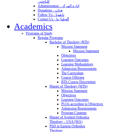
للباحثين
Administration - إدارة المركز
Donations - هِبات
Follow Us - تابِعونا
Contact Us - اتَّصِلوا بنا
Academics
Programs of Study
Regular Programs
Bachelor of Theology (BTh)
Mission Statement
Mission Statement
Objectives
Learning Outcomes
Learning Methodology
Admission Requirements
The Curriculum
Course Offering
BTh Course Description
Master of Theology (MTh)
Mission Statement
Objectives
Learning Outcomes
PLOs according to Objectives
Admission Requirements
Program Contents
Master of Applied Orthodox
Theology – USA (MA)
PhD in Eastern Orthodox
Theology