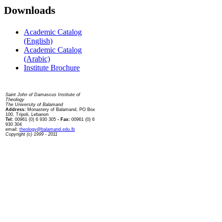
Downloads
Academic Catalog
(English)
Academic Catalog
(Arabic)
Institute Brochure
Contact us
Saint John of Damascus Institute of
Theology
The University of Balamand
Address:
Monastery of Balamand, PO Box
100, Tripoli, Lebanon
Tel:
00961 (0) 6 930 305
- Fax:
00961 (0) 6
930 304
email:
theology@balamand.edu.lb
Copyright (c) 1999 - 2011