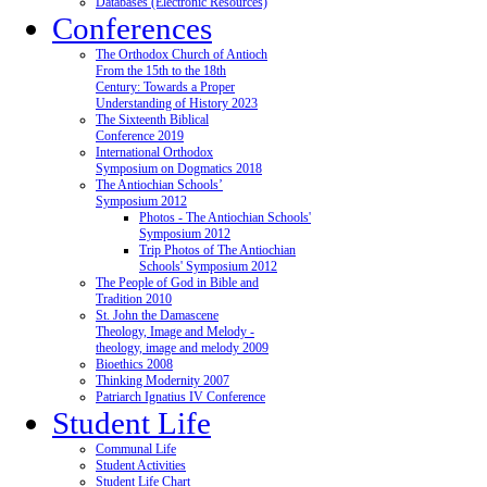
Databases (Electronic Resources)
Conferences
The Orthodox Church of Antioch
From the 15th to the 18th
Century: Towards a Proper
Understanding of History 2023
The Sixteenth Biblical
Conference 2019
International Orthodox
Symposium on Dogmatics 2018
The Antiochian Schools’
Symposium 2012
Photos - The Antiochian Schools'
Symposium 2012
Trip Photos of The Antiochian
Schools' Symposium 2012
The People of God in Bible and
Tradition 2010
St. John the Damascene
Theology, Image and Melody -
theology, image and melody 2009
Bioethics 2008
Thinking Modernity 2007
Patriarch Ignatius IV Conference
Student Life
Communal Life
Student Activities
Student Life Chart