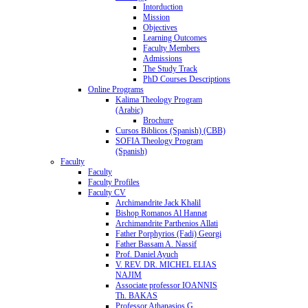
Intorduction
Mission
Objectives
Learning Outcomes
Faculty Members
Admissions
The Study Track
PhD Courses Descriptions
Online Programs
Kalima Theology Program
(Arabic)
Brochure
Cursos Biblicos (Spanish) (CBB)
SOFIA Theology Program
(Spanish)
Faculty
Faculty
Faculty Profiles
Faculty CV
Archimandrite Jack Khalil
Bishop Romanos Al Hannat
Archimandrite Parthenios Allati
Father Porphyrios (Fadi) Georgi
Father Bassam A. Nassif
Prof. Daniel Ayuch
V. REV. DR. MICHEL ELIAS
NAJIM
Associate professor IOANNIS
Th. BAKAS
Professor Athanasios G.