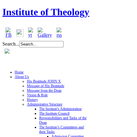
Institute of Theology
Search...
Home
About Us
His Beatitude JOHN X
Message of His Beatitude
Message from the Dean
Vision & Role
History
Administrative Structure
The Institute's Administration
The Institute Council
Responsibilities and Tasks of the
Dean
The Institute’s Committees and
their Tasks
Admission Committee