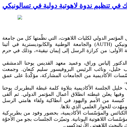
ك في تنظيم ندوة لاهوتية دولية في تسالونيكي
 أيار، انطلقت أعمال المؤتمر الدولي لكليات اللاهوت، التي نظّمتها كل من جامعة
البلمند (UOB) وجامعة أرسطو في تسالونيكي (AUTH) والجامعة الوطنية والكابوديسترية في أثينا
(NKUA)، ولى: من كرازة الرسل إلى إيمان نيقية»، وذلك في حرم
 الدكتور إلياس وراق، وعميد معهد القديس يوحنا الدمشقي
وب خليل، ونائب الرئيس البروفيسور سليم كنعان. وجمعت
مؤسّسات الأكاديمية من الجامعات المشاركة، مؤكّدةً على عمق
ن
خليل الجلسة الأكاديمية بتلاوة كلمة غبطة البطريرك يوحنا
فيها يعلن غبطته انطلاق أعمال المؤتمر الدولي. ثم ألقى
 كنيسة من الأمم واليهود في أنطاكية ولقاء هامتي الرسل
ومهّدت للحوار العلمي الذي تلاها
 الكنائس والمؤسّسات الأكاديمية، بحضور وفود من بطريركية
سّسات اللاهوتية اليونانية. وتميّزت الجلسات بجو من الأخوّة
ترك بالبحث اللاهوتي الأرثوذكسي