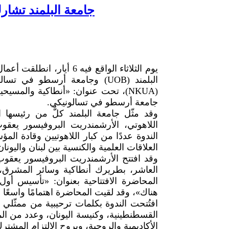
جامعة البلمند تشار
يوم الثلاثاء الواقع فيه 6
تحت عنوان: «أنطاكية والمسيحية الأ
جامعة أرسطو في تسالونيكي.
وقد مثّل جامعة البلمند كلٌّ من رئيسها
اللاهوتي، الأرشمندريت البروفيسور يعق
الندوة عددًا من كبار اللاهوتيين وقادة ال
العلاقات العلمية والكنسية بين لبنان واليونا.
وقد افتتح الأرشمندريت البروفيسور يعقوب 
العاشر، بطريرك أنطاكية وسائر المشرق، و
المحاضرة الافتتاحية بعنوان: «تأسيس أول
هناك»، وقد لقيت المحاضرة اهتمامًا واسعًا .
افتُتحت الندوة بكلمات ترحيبية من ممثّلي
القسطنطينية، وكنيسة اليونان، وعدد من المؤ
الأكاديمية والروحية، وبروح الالتزام المش.