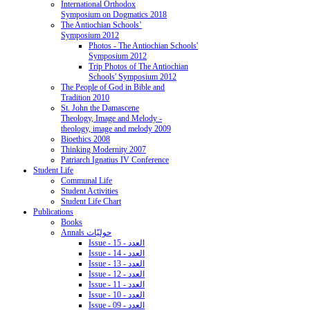
International Orthodox
Symposium on Dogmatics 2018
The Antiochian Schools’
Symposium 2012
Photos - The Antiochian Schools'
Symposium 2012
Trip Photos of The Antiochian
Schools' Symposium 2012
The People of God in Bible and
Tradition 2010
St. John the Damascene
Theology, Image and Melody -
theology, image and melody 2009
Bioethics 2008
Thinking Modernity 2007
Patriarch Ignatius IV Conference
Student Life
Communal Life
Student Activities
Student Life Chart
Publications
Books
Annals حوليّات
Issue - 15 - العدد
Issue - 14 - العدد
Issue - 13 - العدد
Issue - 12 - العدد
Issue - 11 - العدد
Issue - 10 - العدد
Issue - 09 - العدد