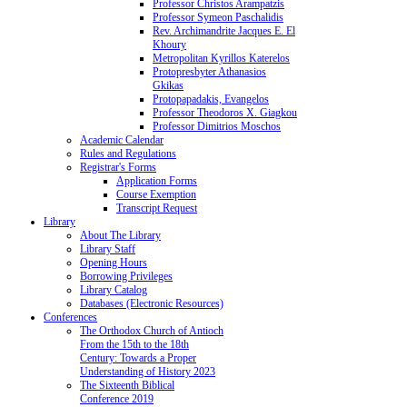
Professor Christos Arampatzis
Professor Symeon Paschalidis
Rev. Archimandrite Jacques E. El
Khoury
Metropolitan Kyrillos Katerelos
Protopresbyter Athanasios
Gkikas
Protopapadakis, Evangelos
Professor Theodoros X. Giagkou
Professor Dimitrios Moschos
Academic Calendar
Rules and Regulations
Registrar's Forms
Application Forms
Course Exemption
Transcript Request
Library
About The Library
Library Staff
Opening Hours
Borrowing Privileges
Library Catalog
Databases (Electronic Resources)
Conferences
The Orthodox Church of Antioch
From the 15th to the 18th
Century: Towards a Proper
Understanding of History 2023
The Sixteenth Biblical
Conference 2019