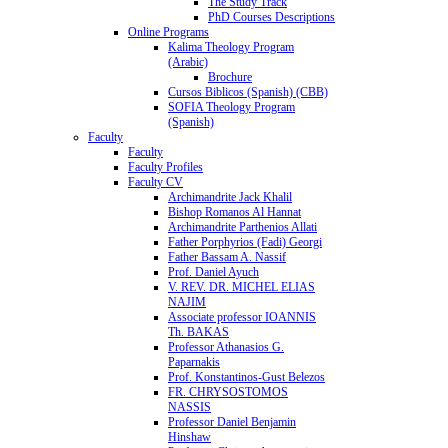
The Study Track
PhD Courses Descriptions
Online Programs
Kalima Theology Program
(Arabic)
Brochure
Cursos Biblicos (Spanish) (CBB)
SOFIA Theology Program
(Spanish)
Faculty
Faculty
Faculty Profiles
Faculty CV
Archimandrite Jack Khalil
Bishop Romanos Al Hannat
Archimandrite Parthenios Allati
Father Porphyrios (Fadi) Georgi
Father Bassam A. Nassif
Prof. Daniel Ayuch
V. REV. DR. MICHEL ELIAS
NAJIM
Associate professor IOANNIS
Th. BAKAS
Professor Athanasios G.
Paparnakis
Prof. Konstantinos-Gust Belezos
FR. CHRYSOSTOMOS
NASSIS
Professor Daniel Benjamin
Hinshaw