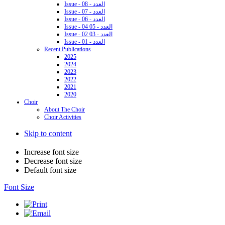
Issue - 08 - العدد
Issue - 07 - العدد
Issue - 06 - العدد
Issue - 04 05 - العدد
Issue - 02 03 - العدد
Issue - 01 - العدد
Recent Publications
2025
2024
2023
2022
2021
2020
Choir
About The Choir
Choir Activities
Skip to content
Increase font size
Decrease font size
Default font size
Font Size