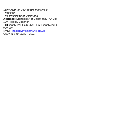
Contact us
Saint John of Damascus Institute of
Theology
The University of Balamand
Address:
Monastery of Balamand, PO Box
100, Tripoli, Lebanon
Tel:
00961 (0) 6 930 305
- Fax:
00961 (0) 6
930 304
email:
theology@balamand.edu.lb
Copyright (c) 1999 - 2011