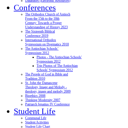
Databases (Electronic Resources)
Conferences
The Orthodox Church of Antioch
From the 15th to the 18th
Century: Towards a Proper
Understanding of History 2023
The Sixteenth Biblical
Conference 2019
International Orthodox
Symposium on Dogmatics 2018
The Antiochian Schools’
Symposium 2012
Photos - The Antiochian Schools'
Symposium 2012
Trip Photos of The Antiochian
Schools' Symposium 2012
The People of God in Bible and
Tradition 2010
St. John the Damascene
Theology, Image and Melody -
theology, image and melody 2009
Bioethics 2008
Thinking Modernity 2007
Patriarch Ignatius IV Conference
Student Life
Communal Life
Student Activities
Student Life Chart