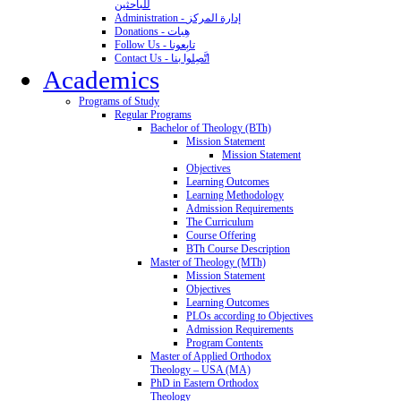
للباحثين
Administration - إدارة المركز
Donations - هِبات
Follow Us - تابِعونا
Contact Us - اتَّصِلوا بنا
Academics
Programs of Study
Regular Programs
Bachelor of Theology (BTh)
Mission Statement
Mission Statement
Objectives
Learning Outcomes
Learning Methodology
Admission Requirements
The Curriculum
Course Offering
BTh Course Description
Master of Theology (MTh)
Mission Statement
Objectives
Learning Outcomes
PLOs according to Objectives
Admission Requirements
Program Contents
Master of Applied Orthodox
Theology – USA (MA)
PhD in Eastern Orthodox
Theology