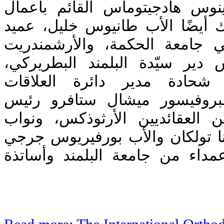
نوس هادجيتوماس القائم بأعمال
رك أيضًا الأب طانيوس خليل، عميد
ي جامعة الحكمة، والأرشمندريت
س دير سيّدة البلمند البطريركي
شحادة مدير دائرة العلاقات
والبروفيسور ميشال ستافرو رئيس
يين العقائديين الأرثوذكس، ونواب
ا تولكان والأب بورفيريوس جرجي
مداء من جامعة البلمند وأساتذة