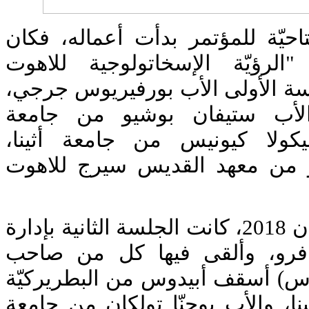
تاحيّة للمؤتمر بدأت أعماله، فكان
الرؤيّة الإسخاتولوجية للاهوت
جلسة الأولى الأب بورفيريوس جرجي
لأب ستيفان بوشيو من جامعة
نيكولا كيونيس من جامعة أثينا
و من معهد القديس سيرج للاهوت
وفي اليوم الثاني 8 حزيران 2018، كانت الجلسة الثانية بإدارة
افرو، وألقى فيها كل من صاحب
لوس) أسقف أبيدوس من البطريركيّة
نا، والأب يوحنّا تولكان من جامعة