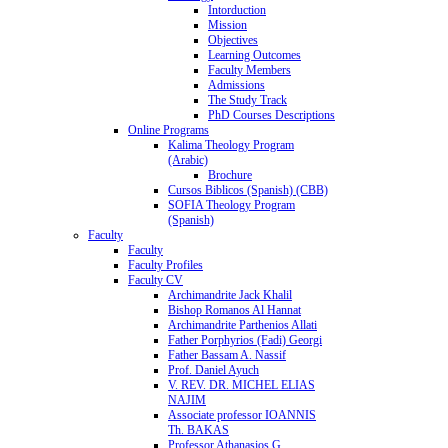
Intorduction
Mission
Objectives
Learning Outcomes
Faculty Members
Admissions
The Study Track
PhD Courses Descriptions
Online Programs
Kalima Theology Program
(Arabic)
Brochure
Cursos Biblicos (Spanish) (CBB)
SOFIA Theology Program
(Spanish)
Faculty
Faculty
Faculty Profiles
Faculty CV
Archimandrite Jack Khalil
Bishop Romanos Al Hannat
Archimandrite Parthenios Allati
Father Porphyrios (Fadi) Georgi
Father Bassam A. Nassif
Prof. Daniel Ayuch
V. REV. DR. MICHEL ELIAS
NAJIM
Associate professor IOANNIS
Th. BAKAS
Professor Athanasios G.