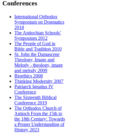
Conferences
International Orthodox
Symposium on Dogmatics
2018
The Antiochian Schools’
Symposium 2012
The People of God in
Bible and Tradition 2010
St. John the Damascene
Theology, Image and
Melody - theology, image
and melody 2009
Bioethics 2008
Thinking Modernity 2007
Patriarch Ignatius IV
Conference
The Sixteenth Biblical
Conference 2019
The Orthodox Church of
Antioch From the 15th to
the 18th Century: Towards
a Proper Understanding of
History 2023