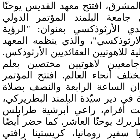
لمشرق، افتتح معهد القديس يوحنّا
جامعة البلمند المؤتمر الدولي
ي الأرثوذكسي بعنوان: "الرؤية
لارثوذكسي"، والذي ينظمه المعهد
لية للاهوتيين العقائديين الأرثوذكس
جامعيين لاهوتيين مختصين بعلم
تلف أنحاء العالم. افتتح المؤتمر
لخميس 7 حزيران الساعة الرابعة والنصف بصلاة
 في دير سيّدة البلمند البطريركي
ليت أفرام، راعي أبرشية طرابلس
طريرك يوحنّا العاشر. كما حضر أيضًا
 سفير رومانيا، كريستينا رافتي