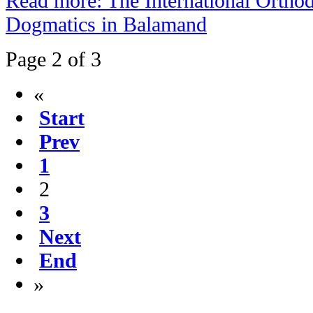
Read more: The International Orth
Dogmatics in Balamand
Page 2 of 3
«
Start
Prev
1
2
3
Next
End
»