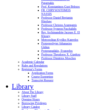
Paparnakis
Prof. Konstantinos-Gust Belezos
FR. CHRYSOSTOMOS
NASSIS
Professor Daniel Benjamin
Hinshaw
Professor Christos Arampatzis
Professor Symeon Paschalidis
Rev. Archimandrite Jacques E. El
Khoury
Metropolitan Kyrillos Katerelos
Protopresbyter Athanasios
Gkikas
Protopapadakis, Evangelos
Professor Theodoros X. Giagkou
Professor Dimitrios Moschos
Academic Calendar
Rules and Regulations
Registrar's Forms
Application Forms
Course Exemption
Transcript Request
Library
About The Library
Library Staff
Opening Hours
Borrowing Privileges
Library Catalog