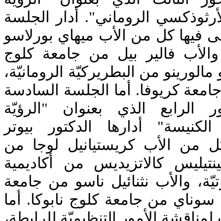
أرثوذكسي الروماني". أدار الجلسة
ى فيها كل من الأب ميهاي بورلاسو
الأب فالير بيل من جامعة كلوج
 مالورينو من البطريركيّة الرومانيّة
امعة كريوفا. أما الجلسة السادسة
 الرابع الذي بعنوان "الرؤيّة
الكنيسة" أدارها الدكتور بيوتر
ل من الأب كريستيانيل لوجا من
ينتيليس كالاتزيديس من أكاديمية
ّة، والأب نثنائيل ناسو من جامعة
سوناي من جامعة كلوج نابوكا. أما
مناقشة الأمور التنظيميّة للرابطة