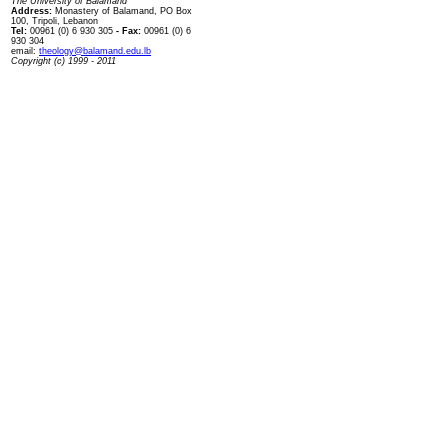
The University of Balamand
Address:
Monastery of Balamand, PO Box
100, Tripoli, Lebanon
Tel:
00961 (0) 6 930 305
- Fax:
00961 (0) 6
930 304
email:
theology@balamand.edu.lb
Copyright (c) 1999 - 2011