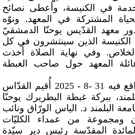
خدمة في الكنيسة، وأعطى نصائح
حياة المشتركة في المعهد. ونوّه
ر معهد القدّيس يوحنّا الدمشقيّ
ام الكنيسة الذين سينتشرون في كل
لخلاص. وفي نهاية الصلاة أُخذت
عائلة المعهد حول صاحب الغبطة
وفي صباح يوم الأحد الواقع فيه 31 -8 - 2025 أُقيم القدّاس
لمند، ببركة غبطة البطريرك يوحنّا
ة البلمند د. الياس الورّاق ونائب
ن ومجموعة من عمداء الكليّات
لمائدة المقدّسة رئيس دير سيّدة