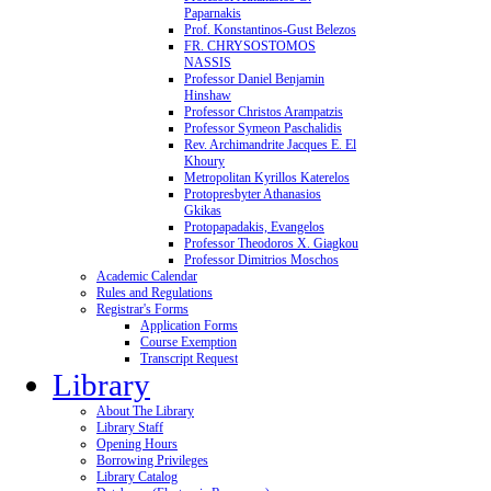
Paparnakis
Prof. Konstantinos-Gust Belezos
FR. CHRYSOSTOMOS
NASSIS
Professor Daniel Benjamin
Hinshaw
Professor Christos Arampatzis
Professor Symeon Paschalidis
Rev. Archimandrite Jacques E. El
Khoury
Metropolitan Kyrillos Katerelos
Protopresbyter Athanasios
Gkikas
Protopapadakis, Evangelos
Professor Theodoros X. Giagkou
Professor Dimitrios Moschos
Academic Calendar
Rules and Regulations
Registrar's Forms
Application Forms
Course Exemption
Transcript Request
Library
About The Library
Library Staff
Opening Hours
Borrowing Privileges
Library Catalog