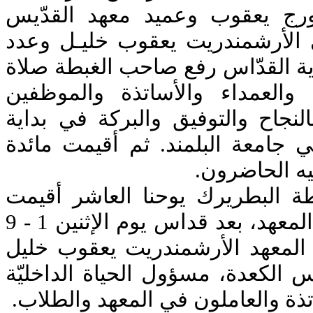
ورج يعقوب وعميد معهد القدّيس
يّ الأرشمندريت يعقوب خليـل وعدد
اية القدّاس رفع صاحب الغبطة صلاة
والعمداء والأساتذة والموظفين
النجاح والتوفيق والبركة في بداية
ي جامعة البلمند. ثم أقيمت مائدة
فيه الحاضرون
طة البطريرك يوحنا العاشر أقيمت
خدمة تقديس المياه في المعهد، بعد قداس يوم الإثنين 1 - 9
-2025، عهد الأرشمندريت يعقوب خليل
الكعدة، مسؤول الحياة الداخليّة
ساتذة والعاملون في المعهد والطلاب