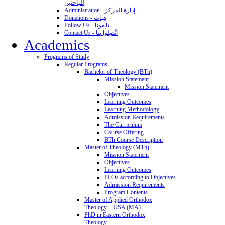
للباحثين
Administration - إدارة المركز
Donations - هِبات
Follow Us - تابِعونا
Contact Us - اتَّصِلوا بنا
Academics
Programs of Study
Regular Programs
Bachelor of Theology (BTh)
Mission Statement
Mission Statement
Objectives
Learning Outcomes
Learning Methodology
Admission Requirements
The Curriculum
Course Offering
BTh Course Description
Master of Theology (MTh)
Mission Statement
Objectives
Learning Outcomes
PLOs according to Objectives
Admission Requirements
Program Contents
Master of Applied Orthodox
Theology – USA (MA)
PhD in Eastern Orthodox
Theology