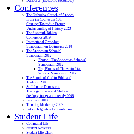
Databases (Electronic Resources)
Conferences
The Orthodox Church of Antioch
From the 15th to the 18th
Century: Towards a Proper
Understanding of History 2023
The Sixteenth Biblical
Conference 2019
International Orthodox
Symposium on Dogmatics 2018
The Antiochian Schools’
Symposium 2012
Photos - The Antiochian Schools'
Symposium 2012
Trip Photos of The Antiochian
Schools' Symposium 2012
The People of God in Bible and
Tradition 2010
St. John the Damascene
Theology, Image and Melody -
theology, image and melody 2009
Bioethics 2008
Thinking Modernity 2007
Patriarch Ignatius IV Conference
Student Life
Communal Life
Student Activities
Student Life Chart