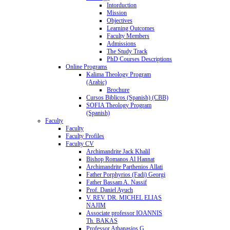
Intorduction
Mission
Objectives
Learning Outcomes
Faculty Members
Admissions
The Study Track
PhD Courses Descriptions
Online Programs
Kalima Theology Program
(Arabic)
Brochure
Cursos Biblicos (Spanish) (CBB)
SOFIA Theology Program
(Spanish)
Faculty
Faculty
Faculty Profiles
Faculty CV
Archimandrite Jack Khalil
Bishop Romanos Al Hannat
Archimandrite Parthenios Allati
Father Porphyrios (Fadi) Georgi
Father Bassam A. Nassif
Prof. Daniel Ayuch
V. REV. DR. MICHEL ELIAS
NAJIM
Associate professor IOANNIS
Th. BAKAS
Professor Athanasios G.