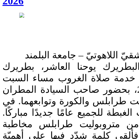
2026
قيّ اللاهوتيّ – جامعة البلمند
بطريرك يوحنا العاشر، بطريرك
 خدمة صلاة الغروب مساء السبت
الواقع فيه 30 -8 – 2025، بحضور صاحب السيادة المطران
ت طرابلس والكورة وتوابعهما. في
الغبطة للجميع عامًا جديدًا مباركًا
ن متروبوليت طرابلس مخاطبة
فألقى كلمة شدّد فيها على أهميّة