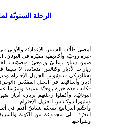
الرحلة السنويّة لط
خبرة روحيّة وأكاديميّة مميّزة في اليونان، ا
ضمن سياق رعائيّ وروحيّ. وتضمّنت الخ
زيارات لأديار وكنائس متعدّدة، لا سيما 
تسالونيكي فيلوثيوس الجزيل الإحترام ومتروب
أديار وأساقيط في الجبل المقدّس (آثوس)،
فكانت هذه خبرة روحيّة عميقة وتمرّسًا عملي
اليونانيّة. وأكملوا رحلتهم بزيارة أديار 
ومتيورا ثيوكليتس الجزيل الإحترام.
واختُتم البرنامج بمخيّم شبابيّ أُقيم في أ
التعرّف إلى مجموعة من الكهنة والشبيب
وضواحيها