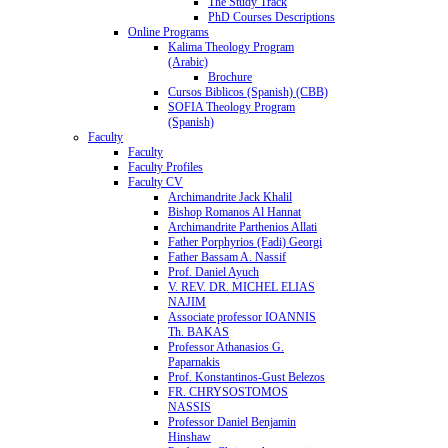
The Study Track
PhD Courses Descriptions
Online Programs
Kalima Theology Program
(Arabic)
Brochure
Cursos Biblicos (Spanish) (CBB)
SOFIA Theology Program
(Spanish)
Faculty
Faculty
Faculty Profiles
Faculty CV
Archimandrite Jack Khalil
Bishop Romanos Al Hannat
Archimandrite Parthenios Allati
Father Porphyrios (Fadi) Georgi
Father Bassam A. Nassif
Prof. Daniel Ayuch
V. REV. DR. MICHEL ELIAS
NAJIM
Associate professor IOANNIS
Th. BAKAS
Professor Athanasios G.
Paparnakis
Prof. Konstantinos-Gust Belezos
FR. CHRYSOSTOMOS
NASSIS
Professor Daniel Benjamin
Hinshaw