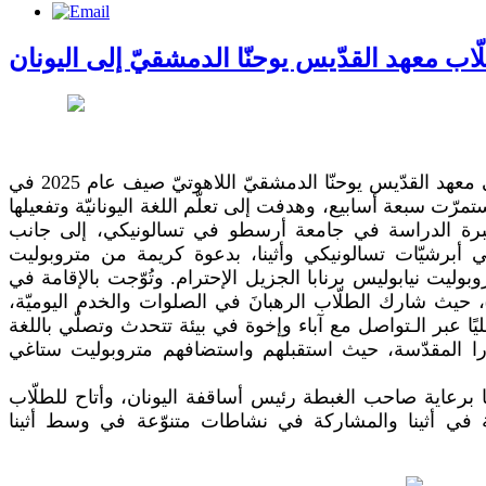
لّاب معهد القدّيس يوحنّا الدمشقيّ إلى اليونان
أمضى طلّاب السنتين الإعداديّة والأولى في معهد القدّيس يوحنّا الدمشقيّ اللاهوتيّ صيف عام 2025 في
ستمرّت سبعة أسابيع، وهدفت إلى تعلّم اللغة اليونانيّة وتفعيلها
برة الدراسة في جامعة أرسطو في تسالونيكي، إلى جانب
في أبرشيّات تسالونيكي وأثينا، بدعوة كريمة من متروبوليت
وليت نيابوليس برنابا الجزيل الإحترام. وتُوّجت بالإقامة في
، حيث شارك الطلّاب الرهبانَ في الصلوات والخدم اليوميّة
ًا عبر الـتواصل مع آباء وإخوة في بيئة تتحدث وتصلّي باللغة
متيورا المقدّسة، حيث استقبلهم واستضافهم متروبوليت ستاغي
ثينا برعاية صاحب الغبطة رئيس أساقفة اليونان، وأتاح للطلّاب
ة في أثينا والمشاركة في نشاطات متنوّعة في وسط أثينا