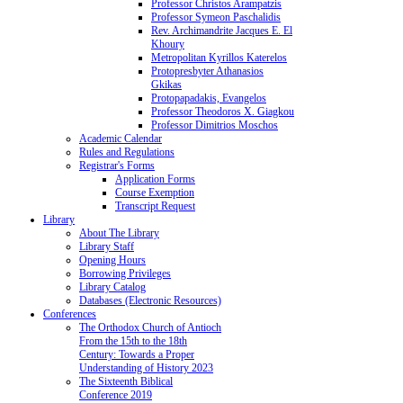
Professor Christos Arampatzis
Professor Symeon Paschalidis
Rev. Archimandrite Jacques E. El
Khoury
Metropolitan Kyrillos Katerelos
Protopresbyter Athanasios
Gkikas
Protopapadakis, Evangelos
Professor Theodoros X. Giagkou
Professor Dimitrios Moschos
Academic Calendar
Rules and Regulations
Registrar's Forms
Application Forms
Course Exemption
Transcript Request
Library
About The Library
Library Staff
Opening Hours
Borrowing Privileges
Library Catalog
Databases (Electronic Resources)
Conferences
The Orthodox Church of Antioch
From the 15th to the 18th
Century: Towards a Proper
Understanding of History 2023
The Sixteenth Biblical
Conference 2019