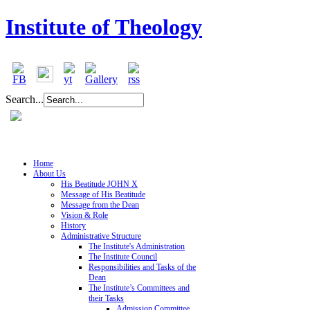
Institute of Theology
Search...
Home
About Us
His Beatitude JOHN X
Message of His Beatitude
Message from the Dean
Vision & Role
History
Administrative Structure
The Institute's Administration
The Institute Council
Responsibilities and Tasks of the
Dean
The Institute’s Committees and
their Tasks
Admission Committee