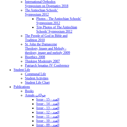
International Orthodox
Symposium on Dogmatics 2018
The Antiochian Schools’
Symposium 2012
Photos - The Antiochian Schools'
Symposium 2012
Trip Photos of The Antiochian
Schools' Symposium 2012
The People of God in Bible and
Tradition 2010
St. John the Damascene
Theology, Image and Melody -
theology, image and melody 2009
Bioethics 2008
Thinking Modernity 2007
Patriarch Ignatius IV Conference
Student Life
Communal Life
Student Activities
Student Life Chart
Publications
Books
Annals حوليّات
Issue - 15 - العدد
Issue - 14 - العدد
Issue - 13 - العدد
Issue - 12 - العدد
Issue - 11 - العدد
Issue - 10 - العدد
Issue - 09 - العدد