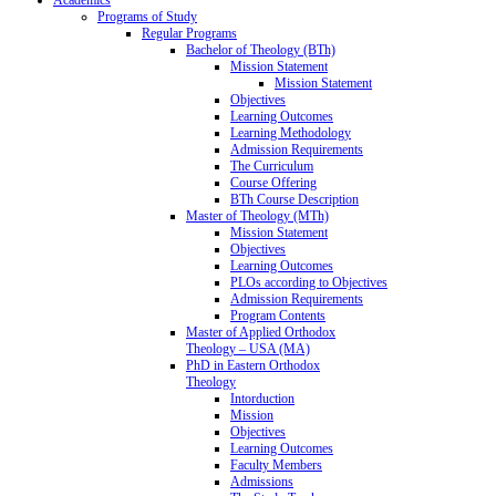
Programs of Study
Regular Programs
Bachelor of Theology (BTh)
Mission Statement
Mission Statement
Objectives
Learning Outcomes
Learning Methodology
Admission Requirements
The Curriculum
Course Offering
BTh Course Description
Master of Theology (MTh)
Mission Statement
Objectives
Learning Outcomes
PLOs according to Objectives
Admission Requirements
Program Contents
Master of Applied Orthodox
Theology – USA (MA)
PhD in Eastern Orthodox
Theology
Intorduction
Mission
Objectives
Learning Outcomes
Faculty Members
Admissions