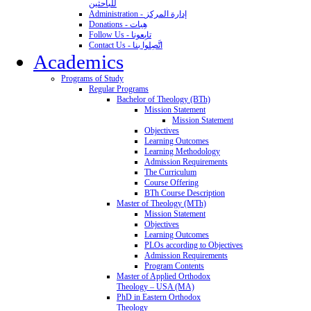
للباحثين
Administration - إدارة المركز
Donations - هِبات
Follow Us - تابِعونا
Contact Us - اتَّصِلوا بنا
Academics
Programs of Study
Regular Programs
Bachelor of Theology (BTh)
Mission Statement
Mission Statement
Objectives
Learning Outcomes
Learning Methodology
Admission Requirements
The Curriculum
Course Offering
BTh Course Description
Master of Theology (MTh)
Mission Statement
Objectives
Learning Outcomes
PLOs according to Objectives
Admission Requirements
Program Contents
Master of Applied Orthodox
Theology – USA (MA)
PhD in Eastern Orthodox
Theology