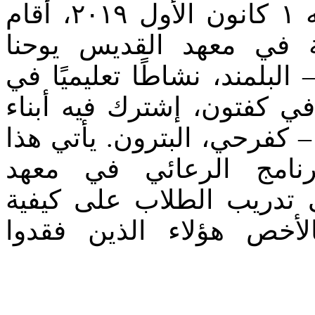
يوم الأحد الواقع فيه ١ كانون الأول ٢٠١٩، أقام
ة في معهد القديس يوحنا
البلمند، نشاطًا تعليميًا في
ي كفتون، إشترك فيه أبناء
وبنات قرية الـ SOS – فرحي، البترون. يأتي هذا
نامج الرعائي في معهد
 تدريب الطلاب على كيفية
بالأخص هؤلاء الذين فقدوا