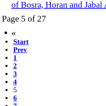
of Bosra, Horan and Jabal
Page 5 of 27
«
Start
Prev
1
2
3
4
5
6
7