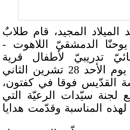
د الميلاد المجيد، قام طلابٌ
 يوحنّا الدمشقيّ اللاهوت
ائيّ تدريبيّ لأطفال قرية
كفرحي SOS، وذلك يوم الأحد 28 تشرين الثاني
2021 القدّيس فوقا في كفتون
ع لجنة سيّدات الرعيّة التي
 لهذه المناسبة وقدّمت هدايا