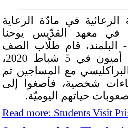
الرعائية في مادّة الرعاية
يّة في معهد القدّيس يوحنا
 البلمند، قام طلّاب الصف
الثاني بزيارة سجن أميون في 5 شباط 2020،
البراكليسي مع المساجين ثم
اءات شخصية، فأصغوا إلى
وبات حياتهم اليوميّة
Read more: Students Visit Pr