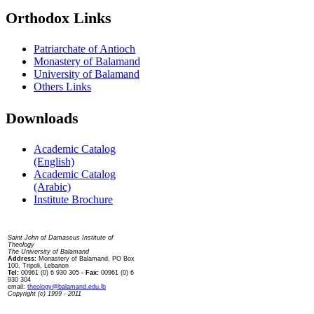
Orthodox Links
Patriarchate of Antioch
Monastery of Balamand
University of Balamand
Others Links
Downloads
Academic Catalog
(English)
Academic Catalog
(Arabic)
Institute Brochure
Contact us
Saint John of Damascus Institute of
Theology
The University of Balamand
Address:
Monastery of Balamand, PO Box
100, Tripoli, Lebanon
Tel:
00961 (0) 6 930 305
- Fax:
00961 (0) 6
930 304
email:
theology@balamand.edu.lb
Copyright (c) 1999 - 2011