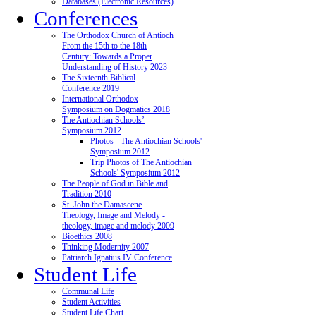
Databases (Electronic Resources)
Conferences
The Orthodox Church of Antioch
From the 15th to the 18th
Century: Towards a Proper
Understanding of History 2023
The Sixteenth Biblical
Conference 2019
International Orthodox
Symposium on Dogmatics 2018
The Antiochian Schools’
Symposium 2012
Photos - The Antiochian Schools'
Symposium 2012
Trip Photos of The Antiochian
Schools' Symposium 2012
The People of God in Bible and
Tradition 2010
St. John the Damascene
Theology, Image and Melody -
theology, image and melody 2009
Bioethics 2008
Thinking Modernity 2007
Patriarch Ignatius IV Conference
Student Life
Communal Life
Student Activities
Student Life Chart