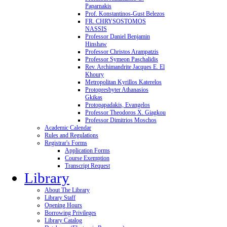
Paparnakis
Prof. Konstantinos-Gust Belezos
FR. CHRYSOSTOMOS
NASSIS
Professor Daniel Benjamin
Hinshaw
Professor Christos Arampatzis
Professor Symeon Paschalidis
Rev. Archimandrite Jacques E. El
Khoury
Metropolitan Kyrillos Katerelos
Protopresbyter Athanasios
Gkikas
Protopapadakis, Evangelos
Professor Theodoros X. Giagkou
Professor Dimitrios Moschos
Academic Calendar
Rules and Regulations
Registrar's Forms
Application Forms
Course Exemption
Transcript Request
Library
About The Library
Library Staff
Opening Hours
Borrowing Privileges
Library Catalog