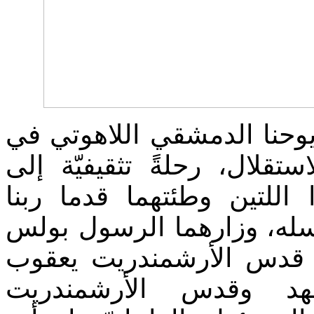
وحنا الدمشقي اللاهوتي في
ستقلال، رحلةً تثقيفيّة إلى
اللتين وطئتهما قدما ربنا
له، وزارهما الرسول بولس
ب قدس الأرشمندريت يعقوب
هد وقدس الأرشمندريت