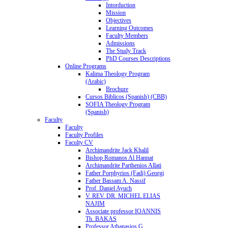
Intorduction
Mission
Objectives
Learning Outcomes
Faculty Members
Admissions
The Study Track
PhD Courses Descriptions
Online Programs
Kalima Theology Program
(Arabic)
Brochure
Cursos Biblicos (Spanish) (CBB)
SOFIA Theology Program
(Spanish)
Faculty
Faculty
Faculty Profiles
Faculty CV
Archimandrite Jack Khalil
Bishop Romanos Al Hannat
Archimandrite Parthenios Allati
Father Porphyrios (Fadi) Georgi
Father Bassam A. Nassif
Prof. Daniel Ayuch
V. REV. DR. MICHEL ELIAS
NAJIM
Associate professor IOANNIS
Th. BAKAS
Professor Athanasios G.