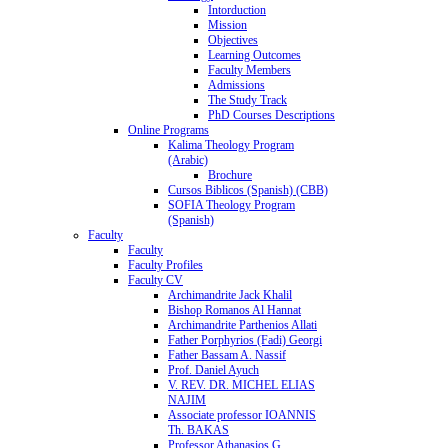
Intorduction
Mission
Objectives
Learning Outcomes
Faculty Members
Admissions
The Study Track
PhD Courses Descriptions
Online Programs
Kalima Theology Program
(Arabic)
Brochure
Cursos Biblicos (Spanish) (CBB)
SOFIA Theology Program
(Spanish)
Faculty
Faculty
Faculty Profiles
Faculty CV
Archimandrite Jack Khalil
Bishop Romanos Al Hannat
Archimandrite Parthenios Allati
Father Porphyrios (Fadi) Georgi
Father Bassam A. Nassif
Prof. Daniel Ayuch
V. REV. DR. MICHEL ELIAS
NAJIM
Associate professor IOANNIS
Th. BAKAS
Professor Athanasios G.