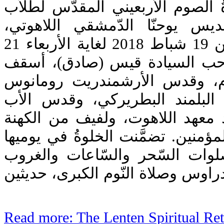
 الصوم الأربعيني المقدّس لطلاّب
ديس يوحنّا الدّمشقي اللاهوتي
والممتدّة من صباح الإثنين 19 شباط 2018 لغاية الأربعاء 21
حب السيادة قيس (صادق)، أسقف
ام، وقدس الأرشمندريت رومانوس
البلمند البطريركي، وقدس الأب
عهد اللاهوت، ولفيف من الكهنة
منين. تضمَّنت الخلوةُ في يوميها
 صلوات السّحر والسّاعات والغروب
دراوس وصلاة النّوم الكبرى، حديثين
Read more: The Lenten Spiritual Ret