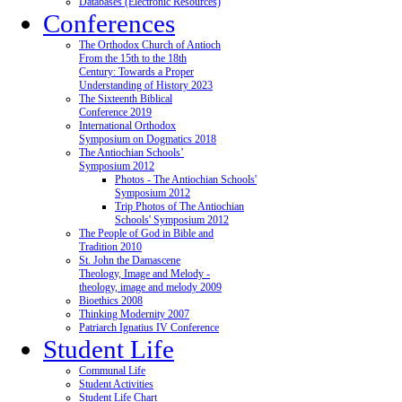
Databases (Electronic Resources)
Conferences
The Orthodox Church of Antioch
From the 15th to the 18th
Century: Towards a Proper
Understanding of History 2023
The Sixteenth Biblical
Conference 2019
International Orthodox
Symposium on Dogmatics 2018
The Antiochian Schools’
Symposium 2012
Photos - The Antiochian Schools'
Symposium 2012
Trip Photos of The Antiochian
Schools' Symposium 2012
The People of God in Bible and
Tradition 2010
St. John the Damascene
Theology, Image and Melody -
theology, image and melody 2009
Bioethics 2008
Thinking Modernity 2007
Patriarch Ignatius IV Conference
Student Life
Communal Life
Student Activities
Student Life Chart