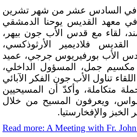
ع في السادس عشر من شهر تشرين
ام 2018، أقيم في معهد القديس يوحنا الدمشقي
لمند، لقاء مع قدس الأب جون بيهر
د القديس فلاديمير الأرثوذكسي
دس الأب بورفيريوس جرجي، عميد
ت مكسيم جمل، المسؤول الداخلي
للقاء تناول الأب جون الفكر الآبائي
ملة متكاملة، وأكدّ أن المسيحيين
اس، ويعرفون المسيح من خلال
 الخبز والإفخارستيا
Read more: A Meeting with Fr. John