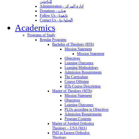
للباحثين
Administration - إدارة المركز
Donations - هِبات
Follow Us - تابِعونا
Contact Us - اتَّصِلوا بنا
Academics
Programs of Study
Regular Programs
Bachelor of Theology (BTh)
Mission Statement
Mission Statement
Objectives
Learning Outcomes
Learning Methodology
Admission Requirements
The Curriculum
Course Offering
BTh Course Description
Master of Theology (MTh)
Mission Statement
Objectives
Learning Outcomes
PLOs according to Objectives
Admission Requirements
Program Contents
Master of Applied Orthodox
Theology – USA (MA)
PhD in Eastern Orthodox
Theology