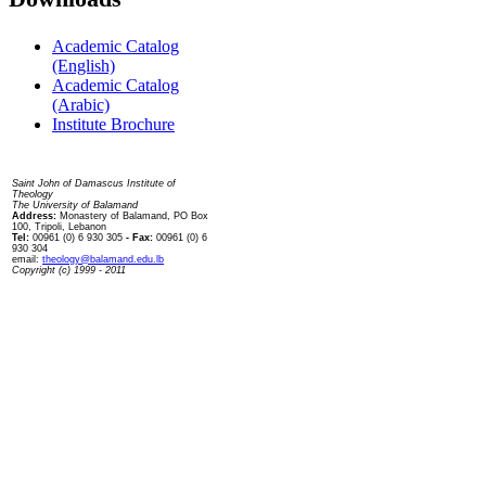
Academic Catalog
(English)
Academic Catalog
(Arabic)
Institute Brochure
Contact us
Saint John of Damascus Institute of
Theology
The University of Balamand
Address:
Monastery of Balamand, PO Box
100, Tripoli, Lebanon
Tel:
00961 (0) 6 930 305
- Fax:
00961 (0) 6
930 304
email:
theology@balamand.edu.lb
Copyright (c) 1999 - 2011