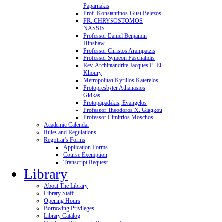
Paparnakis
Prof. Konstantinos-Gust Belezos
FR. CHRYSOSTOMOS
NASSIS
Professor Daniel Benjamin
Hinshaw
Professor Christos Arampatzis
Professor Symeon Paschalidis
Rev. Archimandrite Jacques E. El
Khoury
Metropolitan Kyrillos Katerelos
Protopresbyter Athanasios
Gkikas
Protopapadakis, Evangelos
Professor Theodoros X. Giagkou
Professor Dimitrios Moschos
Academic Calendar
Rules and Regulations
Registrar's Forms
Application Forms
Course Exemption
Transcript Request
Library
About The Library
Library Staff
Opening Hours
Borrowing Privileges
Library Catalog