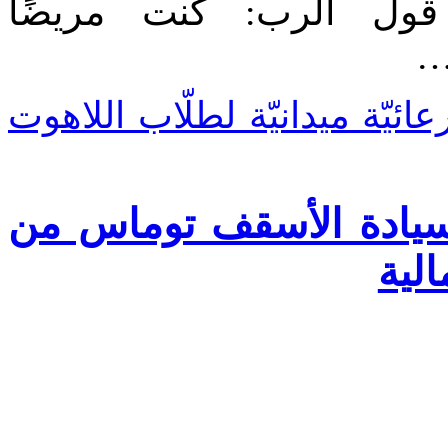
 قول الرب: كنت مريضًا
ي
Read more: ة ميدانيّة لطلّاب اللاهوت
سيادة الأسقف توماس من
الية