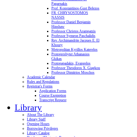
Paparnakis
Prof. Konstantinos-Gust Belezos
FR. CHRYSOSTOMOS
NASSIS
Professor Daniel Benjamin
Hinshaw
Professor Christos Arampatzis
Professor Symeon Paschalidis
Rev. Archimandrite Jacques E. El
Khoury
Metropolitan Kyrillos Katerelos
Protopresbyter Athanasios
Gkikas
Protopapadakis, Evangelos
Professor Theodoros X. Giagkou
Professor Dimitrios Moschos
Academic Calendar
Rules and Regulations
Registrar's Forms
Application Forms
Course Exemption
Transcript Request
Library
About The Library
Library Staff
Opening Hours
Borrowing Privileges
Library Catalog