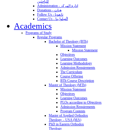
للباحثين
Administration - إدارة المركز
Donations - هِبات
Follow Us - تابِعونا
Contact Us - اتَّصِلوا بنا
Academics
Programs of Study
Regular Programs
Bachelor of Theology (BTh)
Mission Statement
Mission Statement
Objectives
Learning Outcomes
Learning Methodology
Admission Requirements
The Curriculum
Course Offering
BTh Course Description
Master of Theology (MTh)
Mission Statement
Objectives
Learning Outcomes
PLOs according to Objectives
Admission Requirements
Program Contents
Master of Applied Orthodox
Theology – USA (MA)
PhD in Eastern Orthodox
Theology