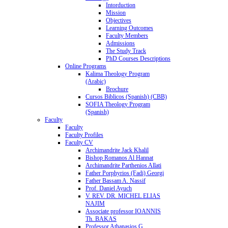
Intorduction
Mission
Objectives
Learning Outcomes
Faculty Members
Admissions
The Study Track
PhD Courses Descriptions
Online Programs
Kalima Theology Program
(Arabic)
Brochure
Cursos Biblicos (Spanish) (CBB)
SOFIA Theology Program
(Spanish)
Faculty
Faculty
Faculty Profiles
Faculty CV
Archimandrite Jack Khalil
Bishop Romanos Al Hannat
Archimandrite Parthenios Allati
Father Porphyrios (Fadi) Georgi
Father Bassam A. Nassif
Prof. Daniel Ayuch
V. REV. DR. MICHEL ELIAS
NAJIM
Associate professor IOANNIS
Th. BAKAS
Professor Athanasios G.