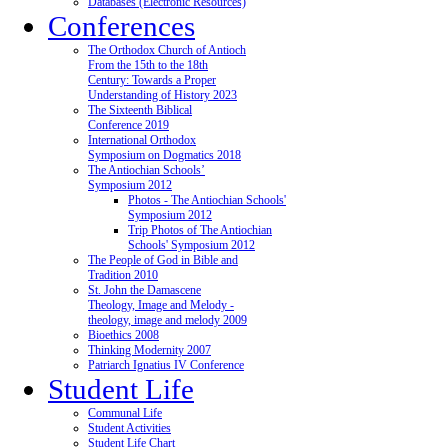
Databases (Electronic Resources)
Conferences
The Orthodox Church of Antioch
From the 15th to the 18th
Century: Towards a Proper
Understanding of History 2023
The Sixteenth Biblical
Conference 2019
International Orthodox
Symposium on Dogmatics 2018
The Antiochian Schools’
Symposium 2012
Photos - The Antiochian Schools'
Symposium 2012
Trip Photos of The Antiochian
Schools' Symposium 2012
The People of God in Bible and
Tradition 2010
St. John the Damascene
Theology, Image and Melody -
theology, image and melody 2009
Bioethics 2008
Thinking Modernity 2007
Patriarch Ignatius IV Conference
Student Life
Communal Life
Student Activities
Student Life Chart