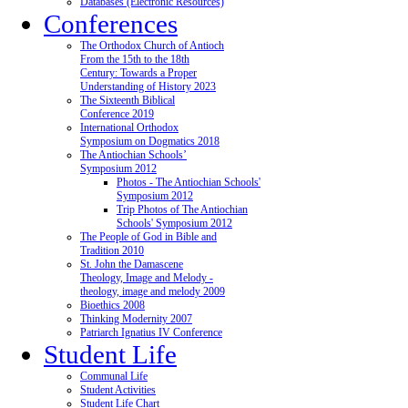
Databases (Electronic Resources)
Conferences
The Orthodox Church of Antioch
From the 15th to the 18th
Century: Towards a Proper
Understanding of History 2023
The Sixteenth Biblical
Conference 2019
International Orthodox
Symposium on Dogmatics 2018
The Antiochian Schools’
Symposium 2012
Photos - The Antiochian Schools'
Symposium 2012
Trip Photos of The Antiochian
Schools' Symposium 2012
The People of God in Bible and
Tradition 2010
St. John the Damascene
Theology, Image and Melody -
theology, image and melody 2009
Bioethics 2008
Thinking Modernity 2007
Patriarch Ignatius IV Conference
Student Life
Communal Life
Student Activities
Student Life Chart