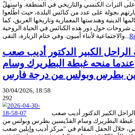
على التراث الكنسي والتاريخي في المنطقة. واستهلّ
ارتهم بجولة على عدد من كنائس البلدة، حيث اطّلعوا
مها الدينية وهندستها المعمارية وتاريخها العريق، كما
ى شروحات حول دور هذه الكنائس في الحياة الروحية
والاجتماعية لأبناء أميون. وفي ختام الزيارة، التقى...
R
 الراحل الكبير الدكتور أديب صعب
عندما منحه غبطة البطريرك وسام
سين بطرس وبولس من درجة فارس
30/04/2026, 18:58
292
كلمة الراحل الكبير الدكتور أديب صعب
 غبطة البطريرك وسام القدّيسين بطرس وبولس من
، خلال الحفل المقام في "مركز أديب وإيلين صعب