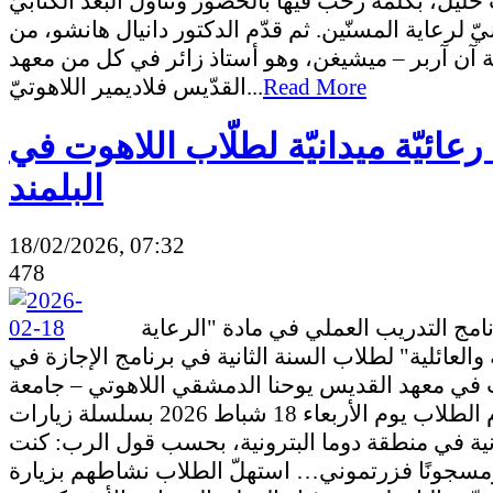
ليل، بكلمة رحّب فيها بالحضور وتناول البعد الكتابيّ
ّ لرعاية المسنّين. ثم قدّم الدكتور دانيال هانشو، من
 آن آربر – ميشيغن، وهو أستاذ زائر في كل من معهد
القدّيس فلاديمير اللاهوتيّ...
Read More
رعائيّة ميدانيّة لطلّاب اللاهوت في
البلمند
18/02/2026, 07:32
478
في إطار برنامج التدريب العملي في مادة "الرعاية
 والعائلية" لطلاب السنة الثانية في برنامج الإجازة في
 في معهد القديس يوحنا الدمشقي اللاهوتي – جامعة
البلمند، قام الطلاب يوم الأربعاء 18 شباط 2026 بسلسلة زيارات
نية في منطقة دوما البترونية، بحسب قول الرب: كنت
مسجونًا فزرتموني… استهلّ الطلاب نشاطهم بزيارة