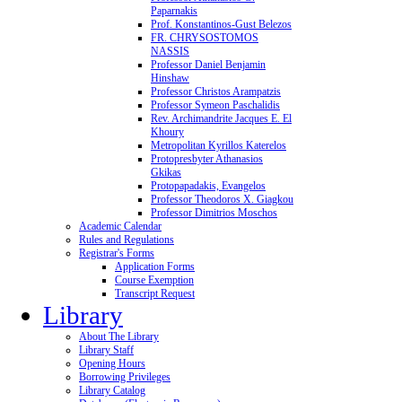
Paparnakis
Prof. Konstantinos-Gust Belezos
FR. CHRYSOSTOMOS
NASSIS
Professor Daniel Benjamin
Hinshaw
Professor Christos Arampatzis
Professor Symeon Paschalidis
Rev. Archimandrite Jacques E. El
Khoury
Metropolitan Kyrillos Katerelos
Protopresbyter Athanasios
Gkikas
Protopapadakis, Evangelos
Professor Theodoros X. Giagkou
Professor Dimitrios Moschos
Academic Calendar
Rules and Regulations
Registrar's Forms
Application Forms
Course Exemption
Transcript Request
Library
About The Library
Library Staff
Opening Hours
Borrowing Privileges
Library Catalog