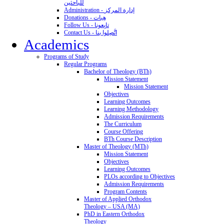
للباحثين
Administration - إدارة المركز
Donations - هِبات
Follow Us - تابِعونا
Contact Us - اتَّصِلوا بنا
Academics
Programs of Study
Regular Programs
Bachelor of Theology (BTh)
Mission Statement
Mission Statement
Objectives
Learning Outcomes
Learning Methodology
Admission Requirements
The Curriculum
Course Offering
BTh Course Description
Master of Theology (MTh)
Mission Statement
Objectives
Learning Outcomes
PLOs according to Objectives
Admission Requirements
Program Contents
Master of Applied Orthodox
Theology – USA (MA)
PhD in Eastern Orthodox
Theology