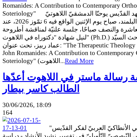
Romanides: A Contribution to Contemporary Orth
Soteriology" شهد معهد القدّيس يوحنّا الدمشقيّ اللاهوتيّ
في جامعة البلمند، صباح يوم الإثنين الواقع فيه 6 تمّوز 2026، عند
عاشرة والنصف صباحًا، جلسة علنيّة لمناقشة أطروحة
لنيل شهادة "دكتوراه في اللاهوت" (Ph.D.) أعدّها الباحث السيّد
عماد ربيز، تحت عنوان: "The Therapeutic Theology of Father
John Romanides: A Contribution to Contemporary
Soteriology" (اللاهوت...
Read More
 رسالة ماستر في اللاهوت أعدّها
الطالب كاسر بيطار
30/06/2026, 18:09
164
"التّلقّي الأنطاكيّ العربيّ لفكر القدّيس
لنّيصصيّ التّأويليّ في تفسير نشيد الأنشاد - دراسة