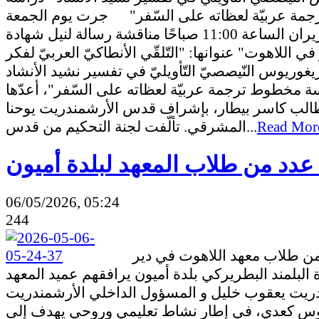
مة عربيّة لعظاته على السّفر" جرت يوم الجمعة
26 حزيران الساعة 11:00 صباحًا مناقشة رسالة لنيل شهادة
" اللاهوت" عنوانها: "التّلقّي الأنطاكيّ العربيّ لفكر
غوريوس النّيصصيّ التّأويليّ في تفسير نشيد الأنشاد
- مخطوط ترجمة عربيّة لعظاته على السّفر"، أعدّها
الب كاسر بيطار، بإشراف قدس الأرشمندريت يوحنا
المشرقي. تألّفت لجنة التحكيم من قدس...
Read Mor
 عدد من طلاب المعهد لبلدة أميون
06/05/2026, 05:24
244
زار عدد من طلاب معهد اللاهوت في دير
البلمند البطريركي بلدة أميون يرافقهم عميد المعهد
ريت يعقوب خليل و المسؤول الداخلي الأرشمندريت
س كعدي، في إطار نشاط تعليمي وروحي يهدف إلى