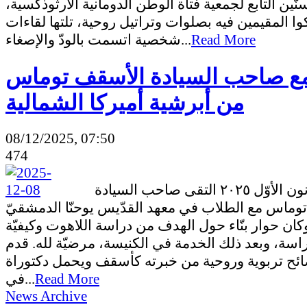
نّين التابع لجمعية فتاة الوطن الدومانية الأرثوذكسية
 المقيمين فيه بصلوات وتراتيل روحية، تلتها لقاءات
شخصية اتسمت بالودّ والإصغاء...
Read More
مع صاحب السيادة الأسقف توماس
من أبرشية أميركا الشمالية
08/12/2025, 07:50
474
الاثنين ٨ كانون الأوّل ٢٠٢٥ التقى صاحب السيادة
وماس مع الطلاب في معهد القدّيس يوحنّا الدمشقيّ
وكان حوار بنّاء حول الهدف من دراسة اللاهوت وكيفيّة
اسة، وبعد ذلك الخدمة في الكنيسة، مرضيّة لله. قدم
ائح تربوية وروحية من خبرته كأسقف ويحمل دكتوراة
في...
Read More
News Archive