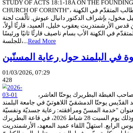
STUDY OF ACTS 18:1-18A ON THE FOUNDING
CHURCH OF CORINTH"، أعدّها الطالب المتقدّم في الكهنة
يل مخول، بإشراف الدكتور دانيال عيوش. تألّفت لجنة
ن قدس الأرشمندريت يعقوب خليل، العميد، قارئًا أولاً
قدّم في الكهنة الأب بسام ناصيف قارئًا ثانيًا ورئيسًا
للجلسة،...
Read More
وة في البلمند حول رعاية المسنّين
01/03/2026, 07:29
428
برعاية صاحب الغبطة البطريرك يوحنّا العاشر،
 القدّيس يوحنّا الدمشقيّ اللاهوتيّ في جامعة البلمند
عنوان "خدمة المسنّ ومرافقته: رعاية جسديّة ونفسيّة
وروحيّة"، وذلك يوم السبت 28 شباط 2026، في قاعة البطريرك
وس الرابع. استهلّ اللقاء عميد المعهد، الأرشمندريت