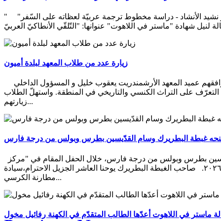
"التّلقّي الأنطاكيّ العربيّ لفكر القدّيس غريغوريوس النّيصصيّ التّأويليّ في تفسير نشيد الأنشاد - دراسة مخطوط ترجمة عربيّة لعظاته على السّفر"
زيارة عدد من طلاب المعهد لبلدة أميون
زار عدد من طلاب معهد اللاهوت في دير سيدة البلمند البطريركي بلدة أميون يرافقهم عميد المعهد الأرشمندريت يعقوب خليل و المسؤول الداخلي
عرّف على التراث الكنسي والتاريخي في المنطقة. واستهلّ الطلاب
زيارتهم...
 منحه غبطة البطريرك وسام القدّيسين بطرس وبولس من درجة فارس
كلمة الراحل الكبير الدكتور أديب صعب عندما منحه غبطة البطريرك وسام القدّيسين بطرس وبولس من درجة فارس، خلال الحفل المقام في "مركز
أديب وإيلين صعب للآداب والثقافة الأنطاكيّة" في جامعة البلمند في ٧ نيسان ٢٠٢٦. صاحب الغبطة البطريرك يوحنا العاشر الجزيل الاحترام،سيادة
مطارنة الكرسي...
 ماستر في اللاهوت أعدّها الطالب المتقدّم في الكهنة رفائيل مخول