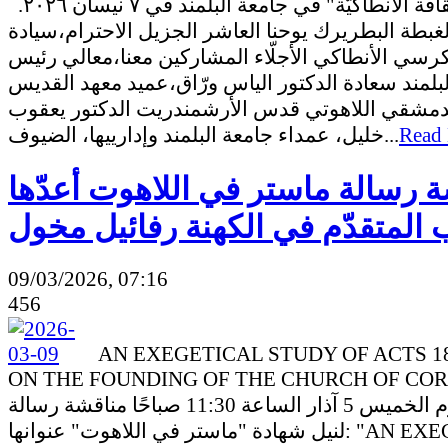
للآداب والثقافة الأنطاكيّة" في جامعة البلمند في ٧ نيسان ٢٠٢٦.
بطة البطريرك يوحنا العاشر الجزيل الاحترام،سيادة
رسي الأنطاكي الأجلّاء المشاركين معنا،معالي رئيس
بلمند سعادة الدكتور الياس ورّاق،عميد معهد القديس
لدمشقي اللاهوتي قدس الأرشمندريت الدكتور يعقوب
خليل، عمداء جامعة البلمند وإدارييها، الضيوف...
Read
 رسالة ماستر في اللاهوت أعدّها
 المتقدّم في الكهنة رفائيل مخول
09/03/2026, 07:16
456
AN EXEGETICAL STUDY OF ACTS 18
ON THE FOUNDING OF THE CHURCH OF C
جرت يوم الخميس 5 آذار الساعة 11:30 صباحًا مناقشة رسالة
لنيل شهادة "ماستر في اللاهوت" عنوانها: "AN EXEGETICAL