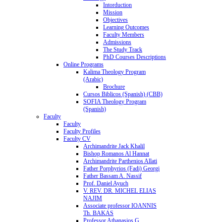
Intorduction
Mission
Objectives
Learning Outcomes
Faculty Members
Admissions
The Study Track
PhD Courses Descriptions
Online Programs
Kalima Theology Program
(Arabic)
Brochure
Cursos Biblicos (Spanish) (CBB)
SOFIA Theology Program
(Spanish)
Faculty
Faculty
Faculty Profiles
Faculty CV
Archimandrite Jack Khalil
Bishop Romanos Al Hannat
Archimandrite Parthenios Allati
Father Porphyrios (Fadi) Georgi
Father Bassam A. Nassif
Prof. Daniel Ayuch
V. REV. DR. MICHEL ELIAS
NAJIM
Associate professor IOANNIS
Th. BAKAS
Professor Athanasios G.